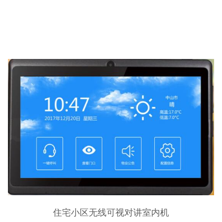
住宅小区无线可视对讲室内机