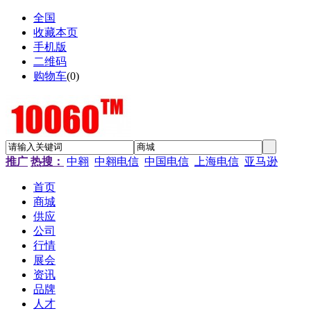
全国
收藏本页
手机版
二维码
购物车
(
0
)
推广
热搜：
中翱
中翱电信
中国电信
上海电信
亚马逊
首页
商城
供应
公司
行情
展会
资讯
品牌
人才