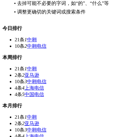
• 去掉可能不必要的字词，如“的”、“什么”等
• 调整更确切的关键词或搜索条件
今日排行
21条
1
中翱
10条
2
中翱电信
本周排行
21条
1
中翱
2条
2
亚马逊
10条
3
中翱电信
4条
4
上海电信
4条
5
中国电信
本月排行
21条
1
中翱
2条
2
亚马逊
10条
3
中翱电信
4条
4
上海电信