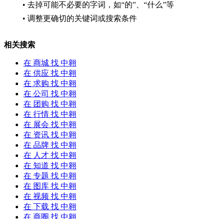
• 去掉可能不必要的字词，如“的”、“什么”等
• 调整更确切的关键词或搜索条件
相关搜索
在
商城
找 中翱
在
供应
找 中翱
在
求购
找 中翱
在
公司
找 中翱
在
团购
找 中翱
在
行情
找 中翱
在
展会
找 中翱
在
资讯
找 中翱
在
品牌
找 中翱
在
人才
找 中翱
在
知道
找 中翱
在
专题
找 中翱
在
图库
找 中翱
在
视频
找 中翱
在
下载
找 中翱
在
商圈
找 中翱