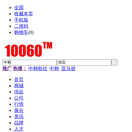
全国
收藏本页
手机版
二维码
购物车
(
0
)
推广
热搜：
中翱电信
中翱
亚马逊
首页
商城
供应
公司
行情
展会
资讯
品牌
人才