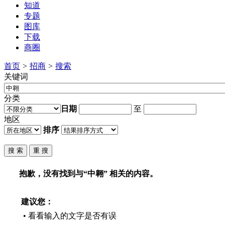
知道
专题
图库
下载
商圈
首页
>
招商
>
搜索
关键词
分类
日期
至
地区
排序
抱歉，没有找到与“
中翱
” 相关的内容。
建议您：
• 看看输入的文字是否有误